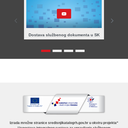
Dostava službenog dokumenta u SK
O Središn
dokumena
Izrada mrežne stranice sredisnjikatalogrh.gov.hr u okviru projekta“
Uspostava integralnog sustava za upravljanje službenom