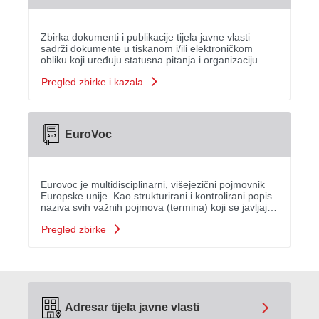
Zbirka dokumenti i publikacije tijela javne vlasti
sadrži dokumente u tiskanom i/ili elektroničkom
obliku koji uređuju statusna pitanja i organizaciju
rada tijela, proizlaze iz obveza tijela prema osnivaču,
Pregled zbirke i kazala
odnose se na uže područje djelatnosti tijel...
EuroVoc
Eurovoc je multidisciplinarni, višejezični pojmovnik
Europske unije. Kao strukturirani i kontrolirani popis
naziva svih važnih pojmova (termina) koji se javljaju
u dokumentima EU-a, pokriva 21 područje s 127
Pregled zbirke
potpodručja iz djelatnosti Europske unije....
Adresar tijela javne vlasti