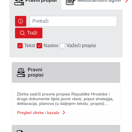
Pravni propisi
Međunarodni ugovori
Traži
Tekst
Naslov
Važeći propisi
Pravni
propisi
Zbirka sadrži pravne propise Republike Hrvatske i
druge dokumente tijela javne vlasti, poput strategija,
deklaracija, planova (u daljnjem tekstu: propisi),
objavljenih u elektroničkom izdanju Narodnih novina.
Pregled zbirke i kazala
Osim toga, Zbirka sadrži i digitalizirane...