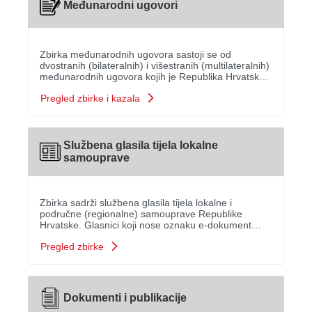
Međunarodni ugovori
Zbirka međunarodnih ugovora sastoji se od
dvostranih (bilateralnih) i višestranih (multilateralnih)
međunarodnih ugovora kojih je Republika Hrvatska
potpisnica, akata o ratifikaciji te objava o stupanju na
Pregled zbirke i kazala
snagu/prestanka važenja, objavljenih u elekt...
Službena glasila tijela lokalne
samouprave
Zbirka sadrži službena glasila tijela lokalne i
područne (regionalne) samouprave Republike
Hrvatske. Glasnici koji nose oznaku e-dokument
dostupni su online u punom tekstu, a oni s oznakom
Pregled zbirke
tisak dostupni su za pregledavanje u prostoru Ureda
ili umnaž...
Dokumenti i publikacije