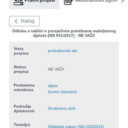
Pravni propisi
Međunarodni ugovori
Natrag
Odluka o tablici o prosječnim potrebama maloljetnog
djeteta (NN 041/2017) - NE VAŽI!
Vrsta
podzakonski akt
propisa
Status
NE VAŽI!
propisa
Predmetna
dijete
odrednica
životni standard
Područje
Društvena skrb
djelatnosti
Temeljni
Obiteljski zakon (NN 103/2015)