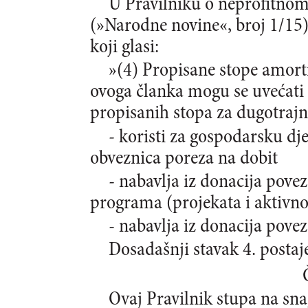
U Pravilniku o neprofitno
(»Narodne novine«, broj 1/15) 
koji glasi:
»(4) Propisane stope amorti
ovoga članka mogu se uvećat
propisanih stopa za dugotrajn
- koristi za gospodarsku dj
obveznica poreza na dobit
- nabavlja iz donacija pove
programa (projekata i aktivno
- nabavlja iz donacija pov
Dosadašnji stavak 4. postaje
Ovaj Pravilnik stupa na sn