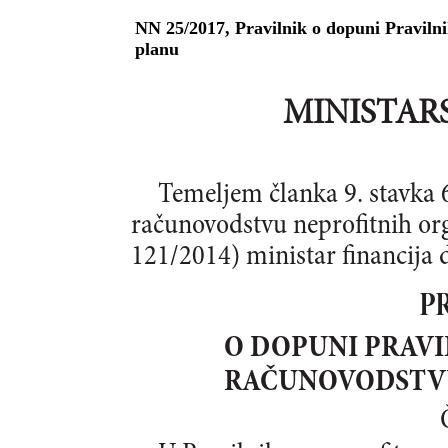
NN 25/2017, Pravilnik o dopuni Praviln
planu
MINISTAR
Temeljem članka 9. stavka 
računovodstvu neprofitnih org
121/2014) ministar financija 
P
O DOPUNI PRAV
RAČUNOVODSTVU