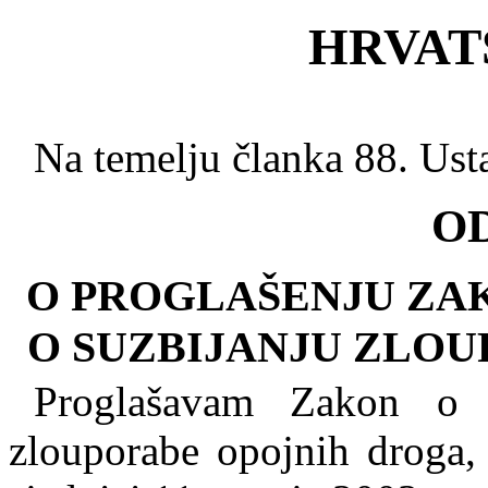
HRVAT
Na teme­lju članka 88. Us
O
O PROGLAŠENJU ZA
O SUZBIJANJU ZLO
Proglašavam Zakon o i
zlouporabe opojnih droga, 