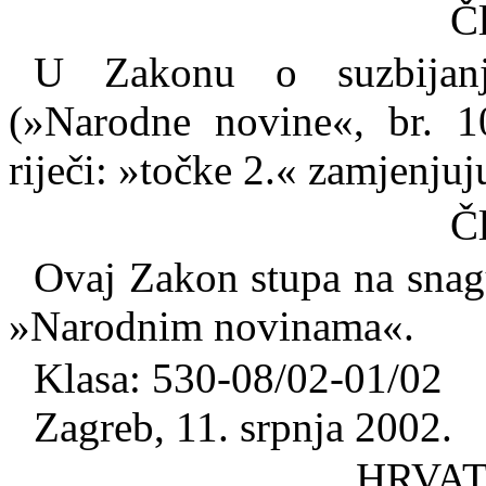
Č
U Zakonu o suzbijanj
(»Narodne novine«, br. 1
riječi: »točke 2.« zamjenjuju
Č
Ovaj Zakon stupa na sna
»Narodnim novinama«.
Klasa: 530-08/02-01/02
Zagreb, 11. srpnja 2002.
HRVAT