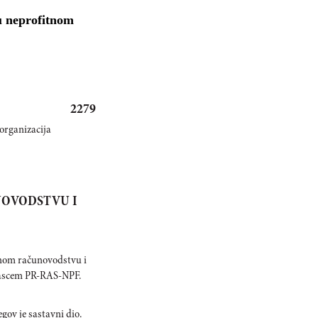
 u neprofitnom
2279
organizacija
NOVODSTVU I
tnom računovodstvu i
brascem PR-RAS-NPF.
gov je sastavni dio.