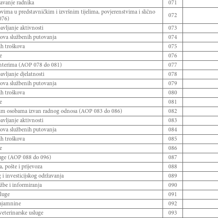
šavanje radnika
071
ima u predstavničkim i izvršnim tijelima, povjerenstvima i slično
072
076)
vljanje aktivnosti
073
ova službenih putovanja
074
ih troškova
075
e
076
nterima (AOP 078 do 081)
077
vljanje djelatnosti
078
ova službenih putovanja
079
ih troškova
080
e
081
im osobama izvan radnog odnosa (AOP 083 do 086)
082
vljanje aktivnosti
083
ova službenih putovanja
084
ih troškova
085
e
086
luge (AOP 088 do 096)
087
, pošte i prijevoza
088
 i investicijskog održavanja
089
žbe i informiranja
090
luge
091
najamnine
092
veterinarske usluge
093