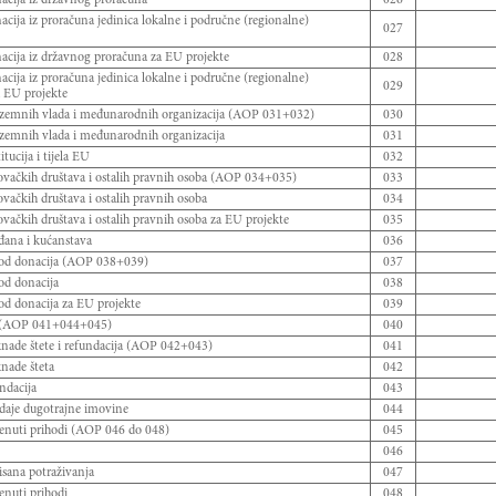
acija iz proračuna jedinica lokalne i područne (regionalne)
027
acija iz državnog proračuna za EU projekte
028
acija iz proračuna jedinica lokalne i područne (regionalne)
029
 EU projekte
ozemnih vlada i međunarodnih organizacija (AOP 031+032)
030
ozemnih vlada i međunarodnih organizacija
031
itucija i tijela EU
032
ovačkih društava i ostalih pravnih osoba (AOP 034+035)
033
ovačkih društava i ostalih pravnih osoba
034
ovačkih društava i ostalih pravnih osoba za EU projekte
035
đana i kućanstava
036
i od donacija (AOP 038+039)
037
 od donacija
038
 od donacija za EU projekte
039
i (AOP 041+044+045)
040
knade štete i refundacija (AOP 042+043)
041
nade šteta
042
ndacija
043
odaje dugotrajne imovine
044
enuti prihodi (AOP 046 do 048)
045
046
isana potraživanja
047
enuti prihodi
048