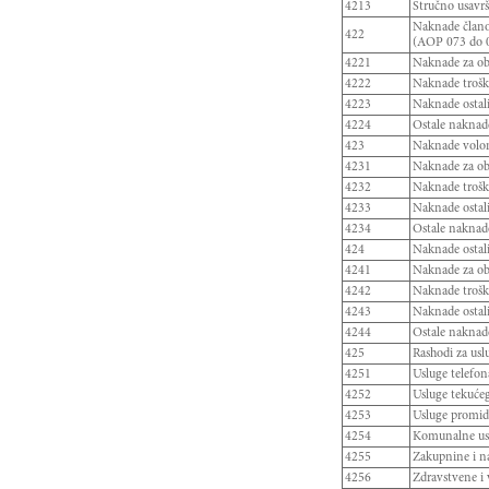
4213
Stručno usavr
Naknade članov
422
(AOP 073 do 
4221
Naknade za oba
4222
Naknade trošk
4223
Naknade ostal
4224
Ostale naknad
423
Naknade volo
4231
Naknade za oba
4232
Naknade trošk
4233
Naknade ostal
4234
Ostale naknad
424
Naknade ostal
4241
Naknade za oba
4242
Naknade trošk
4243
Naknade ostal
4244
Ostale naknad
425
Rashodi za us
4251
Usluge telefona
4252
Usluge tekućeg
4253
Usluge promid
4254
Komunalne us
4255
Zakupnine i 
4256
Zdravstvene i 