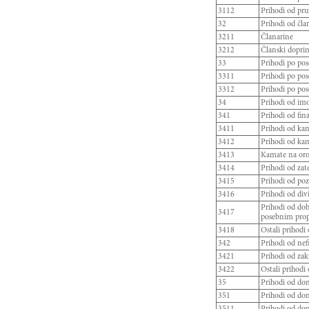
3112
Prihodi od pru
32
Prihodi od čl
3211
Članarine
3212
Članski doprin
33
Prihodi po p
3311
Prihodi po po
3312
Prihodi po pos
34
Prihodi od i
341
Prihodi od fi
3411
Prihodi od ka
3412
Prihodi od ka
3413
Kamate na oroč
3414
Prihodi od za
3415
Prihodi od poz
3416
Prihodi od div
Prihodi od dobi
3417
posebnim pro
3418
Ostali prihodi
342
Prihodi od ne
3421
Prihodi od zak
3422
Ostali prihodi
35
Prihodi od d
351
Prihodi od do
3511
Prihodi od don