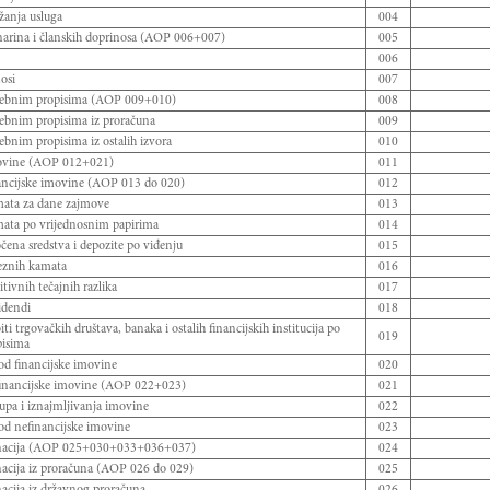
žanja usluga
004
anarina i članskih doprinosa (AOP 006+007)
005
006
osi
007
osebnim propisima (AOP 009+010)
008
sebnim propisima iz proračuna
009
ebnim propisima iz ostalih izvora
010
movine (AOP 012+021)
011
nancijske imovine (AOP 013 do 020)
012
mata za dane zajmove
013
mata po vrijednosnim papirima
014
ena sredstva i depozite po viđenju
015
teznih kamata
016
itivnih tečajnih razlika
017
idendi
018
ti trgovačkih društava, banaka i ostalih financijskih institucija po
019
pisima
 od financijske imovine
020
financijske imovine (AOP 022+023)
021
upa i iznajmljivanja imovine
022
 od nefinancijske imovine
023
onacija (AOP 025+030+033+036+037)
024
nacija iz proračuna (AOP 026 do 029)
025
acija iz državnog proračuna
026