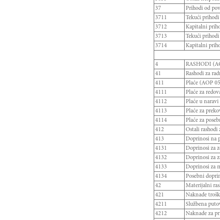
37
Prihodi od po
3711
Tekući prihodi
3712
Kapitalni prih
3713
Tekući prihodi
3714
Kapitalni prih
4
RASHODI (AO
41
Rashodi za r
411
Plaće (AOP 05
4111
Plaće za redov
4112
Plaće u naravi
4113
Plaće za prek
4114
Plaće za poseb
412
Ostali rashodi
413
Doprinosi na 
4131
Doprinosi za z
4132
Doprinosi za z
4133
Doprinosi za m
4134
Posebni doprin
42
Materijalni 
421
Naknade trošk
4211
Službena puto
4212
Naknade za pri