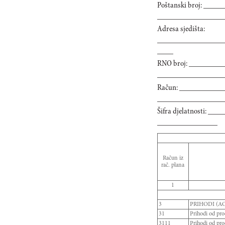
Poštanski broj: ___
________________
Adresa sjedišta:
________________
____
RNO broj: ________
________________
Račun: ___________
________________
Šifra djelatnosti: _
_______________
Račun iz
rač. plana
1
3
PRIHODI (AO
31
Prihodi od pr
3111
Prihodi od pro