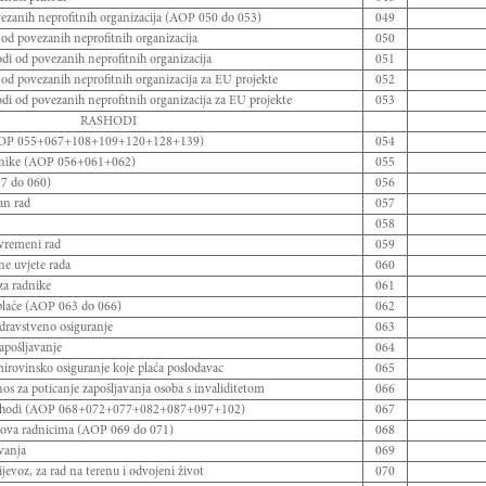
vezanih neprofitnih organizacija (AOP 050 do 053)
049
 od povezanih neprofitnih organizacija
050
odi od povezanih neprofitnih organizacija
051
 od povezanih neprofitnih organizacija za EU projekte
052
odi od povezanih neprofitnih organizacija za EU projekte
053
RASHODI
P 055+067+108+109+120+128+139)
054
adnike (AOP 056+061+062)
055
7 do 060)
056
an rad
057
058
ovremeni rad
059
ne uvjete rada
060
 za radnike
061
plaće (AOP 063 do 066)
062
dravstveno osiguranje
063
apošljavanje
064
irovinsko osiguranje koje plaća poslodavac
065
os za poticanje zapošljavanja osoba s invaliditetom
066
rashodi (AOP 068+072+077+082+087+097+102)
067
ova radnicima (AOP 069 do 071)
068
vanja
069
jevoz, za rad na terenu i odvojeni život
070