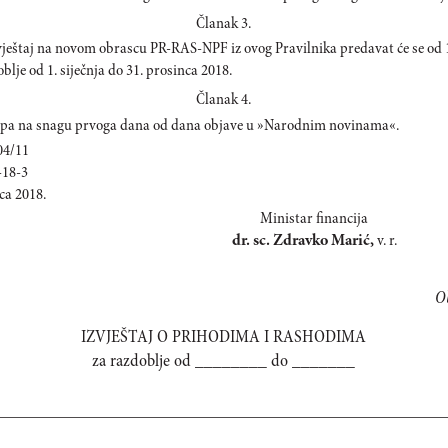
Članak 3.
zvještaj na novom obrascu PR-RAS-NPF iz ovog Pravilnika predavat će se od 1
oblje od 1. siječnja do 31. prosinca 2018.
Članak 4.
tupa na snagu prvoga dana od dana objave u »Narodnim novinama«.
04/11
-18-3
ca 2018.
Ministar financija
dr. sc. Zdravko Marić,
v. r.
O
IZVJEŠTAJ O PRIHODIMA I RASHODIMA
za razdoblje od ________ do _______
________________________________________________________