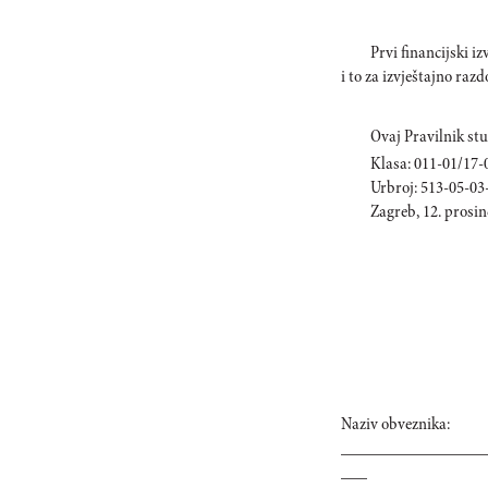
Prvi financijski i
i to za izvještajno razd
Ovaj Pravilnik s
Klasa: 011-01/17-
Urbroj: 513-05-03
Zagreb, 12. prosin
Naziv obveznika:
________________
___