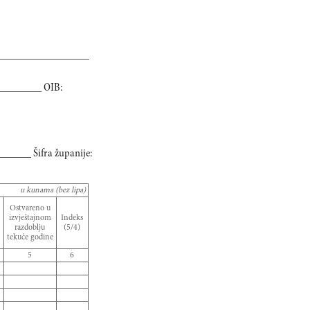
_________________
________ OIB:
____ Šifra županije:
u kunama (bez lipa)
Ostvareno u
izvještajnom
Indeks
razdoblju
(5/4)
tekuće godine
5
6