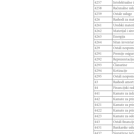
4257
Intelektualne 
4258
Računalne usl
4259
Ostale usluge
426
Rashodi za mat
4261
Uredski materij
4262
Materijal i sir
4263
Energija
4264
Sitan inventa
429
Ostali nespom
4291
Premije osigur
4292
Reprezentacija
4293
Članarine
4294
Kotizacije
4295
Ostali nespome
43
Rashodi amorti
44
Financijski r
441
Kamate za izd
442
Kamate za pri
4421
Kamate za prim
4422
Kamate za prim
4423
Kamate za odob
443
Ostali financi
4431
Bankarske uslu
4432
Negativne teča