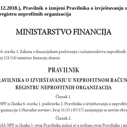
12.2018.), Pravilnik o izmjeni Pravilnika o izvještavanju
registru neprofitnih organizacija
MINISTARSTVO FINANCIJA
 6. stavka 3. Zakona o financijskom poslovanju i računovodstvu neprofitnih 
j 121/14) ministar financija donosi
PRAVILNIK
PRAVILNIKA O IZVJEŠTAVANJU U NEPROFITNOM RAČU
REGISTRU NEPROFITNIH ORGANIZACIJA
Članak 1.
F iz članka 6. stavka 1. podstavka 2. Pravilnika o izvještavanju u neprofi
organizacija (»Narodne novine«, broj 31/15 i 67/17) zamjenjuje se novim o
Članak 2.
S-NPF iz članka 1. ovog Pravilnika nalazi se u prilogu ovog Pravilnika i nje