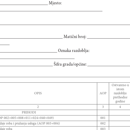
_______________________ Mjesto:
_____________________________________________
________________________________________________________
____________________________ Matični broj: __________________
_____
_________________________ Oznaka razdoblja:
_________________________________
__________________________ Šifra grada/općine: ____________________
Ostvareno u
istom
OPIS
AOP
razdoblju
prethodne
godine
2
3
4
PRIHODI
P 002+005+008+011+024+040+049)
001
odaje roba i pružanja usluga (AOP 003+004)
002
daje roba
003