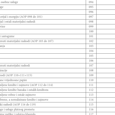
i osobne usluge
094
uge
095
096
erijal i energiju (AOP 098 do 101)
097
al i ostali materijalni rashodi
098
ovine
099
100
r i autogume
101
enuti materijalni rashodi (AOP 103 do 107)
102
anja
103
104
105
106
nuti materijalni rashodi
107
zacije
108
ashodi (AOP 110+111+115)
109
ane vrijednosne papire
110
mljene kredite i zajmove (AOP 112 do 114)
111
ljene kredite banaka i ostalih kreditora
112
ljene robne i ostale zajmove
113
rene, a nerealizirane kredite i zajmove
114
jski rashodi (AOP 116 do 119)
115
ge i usluge platnog prometa
116
jne razlike i valutna klauzula
117