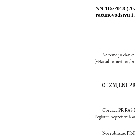
NN 115/2018 (20.
računovodstvu i 
Na temelju članka
(»Narodne novine«, bro
O IZMJENI 
Obrazac PR-RAS-NP
Registru neprofitnih 
Novi obrazac PR-RA