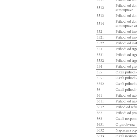
Prihodi od don
3512
samouprave
3513
Prihodi od don
Prihodi od don
3514
samouprave za
352
Prihodi od in
3521
Prihodi od in
3522
Prihodi od inst
353
Prihodi od trg
3531
Prihodi od trg
3532
Prihodi od trg
354
Prihodi od gra
355
Ostali prihod
3551
Ostali prihodi
3552
Ostali prihodi
36
Ostali prihod
361
Prihodi od na
3611
Prihodi od nak
3612
Prihod od refu
362
Prihodi od pr
363
Ostali nespom
3631
Otpis obveza
3632
Naplaćena otp
3633
Ostali nespom