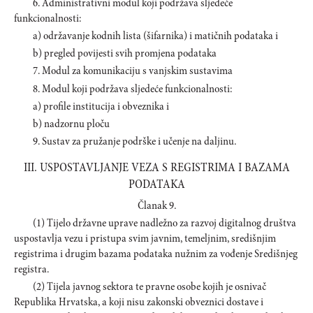
6. Administrativni modul koji podržava sljedeće
funkcionalnosti:
a) održavanje kodnih lista (šifarnika) i matičnih podataka i
b) pregled povijesti svih promjena podataka
7. Modul za komunikaciju s vanjskim sustavima
8. Modul koji podržava sljedeće funkcionalnosti:
a) profile institucija i obveznika i
b) nadzornu ploču
9. Sustav za pružanje podrške i učenje na daljinu.
III. USPOSTAVLJANJE VEZA S REGISTRIMA I BAZAMA
PODATAKA
Članak 9.
(1) Tijelo državne uprave nadležno za razvoj digitalnog društva
uspostavlja vezu i pristupa svim javnim, temeljnim, središnjim
registrima i drugim bazama podataka nužnim za vođenje Središnjeg
registra.
(2) Tijela javnog sektora te pravne osobe kojih je osnivač
Republika Hrvatska, a koji nisu zakonski obveznici dostave i