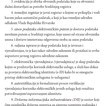
3.
evidencija
je zbirka obveznih podataka koje su obveznici
dužni dostavljati za potrebe Središnjeg registra
4.
temeljni registar
je javni registar u kojem se prikuplja i vodi
barem jedan autentični podatak, a koji je kao temeljni određen
odlukom Vlade Republike Hrvatske
5.
unos podataka elektroničkim putem
je dostava podataka
mrežnim putem u Središnji registar, koje unosi od strane obveznika
unosa i dostave imenovana odgovorna osoba za unos podataka
6.
valjana isprava
je skup podataka koji je izvoran i
vjerodostojan, te je kao takav određen zakonom ili proizlazi iz svrhe
uspostave javnog registra određene zakonom
7.
elektronička vjerodajnica (vjerodajnica)
je skup podataka
kojim se predstavlja korisnik elektroničke usluge, a služi kao dokaz
za provjeru elektroničkog identiteta (e-ID) kako bi se omogućio
pristup elektroničkim uslugama (e-uslugama)
8.
autentifikacija
je formalizirani proces verifikacije
vjerodajnice korisnika elektroničkih javnih usluga koji rezultira
potvrđivanjem/osporavanjem identiteta
9.
Državna informacijska infrastruktura (DII)
je sustav koji
čine zajednička državna osnovica za sigurnu razmjenu podataka i