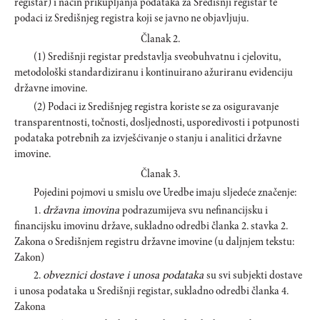
registar) i način prikupljanja podataka za Središnji registar te
podaci iz Središnjeg registra koji se javno ne objavljuju.
Članak 2.
(1) Središnji registar predstavlja sveobuhvatnu i cjelovitu,
metodološki standardiziranu i kontinuirano ažuriranu evidenciju
državne imovine.
(2) Podaci iz Središnjeg registra koriste se za osiguravanje
transparentnosti, točnosti, dosljednosti, usporedivosti i potpunosti
podataka potrebnih za izvješćivanje o stanju i analitici državne
imovine.
Članak 3.
Pojedini pojmovi u smislu ove Uredbe imaju sljedeće značenje:
1.
državna imovina
podrazumijeva svu nefinancijsku i
financijsku imovinu države, sukladno odredbi članka 2. stavka 2.
Zakona o Središnjem registru državne imovine (u daljnjem tekstu:
Zakon)
2.
obveznici dostave i unosa podataka
su svi subjekti dostave
i unosa podataka u Središnji registar, sukladno odredbi članka 4.
Zakona