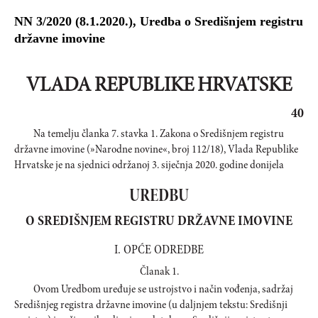
NN 3/2020 (8.1.2020.), Uredba o Središnjem registru
državne imovine
VLADA REPUBLIKE HRVATSKE
40
Na temelju članka 7. stavka 1. Zakona o Središnjem registru
državne imovine (»Narodne novine«, broj 112/18), Vlada Republike
Hrvatske je na sjednici održanoj 3. siječnja 2020. godine donijela
UREDBU
O SREDIŠNJEM REGISTRU DRŽAVNE IMOVINE
I. OPĆE ODREDBE
Članak 1.
Ovom Uredbom uređuje se ustrojstvo i način vođenja, sadržaj
Središnjeg registra državne imovine (u daljnjem tekstu: Središnji