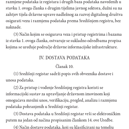
razmjene podataka iz registara i drugih baza podataka navedenih u
stavku 1. ovoga članka s drugim tijelima javnog sektora, dužni su na
zahtjev tijela državne uprave nadležnog za razvoj digitalnog društva
osigurati vezu i razmjenu podataka prema Središnjem registru, bez
naknade.
(3) Način kojim se osigurava veza i pristup registrima i bazama
iz stavka 1. ovoga članka, ostvaruje se sukladno odredbama propisa
kojima se uređuje područje državne informacijske infrastrukture.
IV. DOSTAVA PODATAKA
Članak 10.
(1) Središnji registar sadrži popis svih obveznika dostave i
unosa podataka.
(2) Za pristup i vođenje Središnjeg registra koristi se
informacijski sustav za upravljanje državnom imovinom koji
omogućava mrežni unos, verifikaciju, pregled, analizu i razmjenu
podataka pohranjenih u Središnji registar.
(3) Dostava podataka u Središnji registar vrši se elektroničkim
putem na jedan od načina propisanim člankom 14. ove Uredbe.
(4) Način dostave podataka, koji su klasificirani na temelju