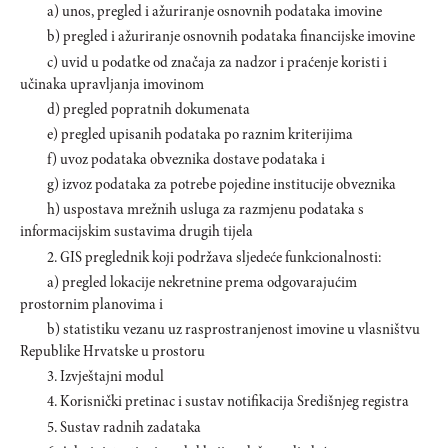
a) unos, pregled i ažuriranje osnovnih podataka imovine
b) pregled i ažuriranje osnovnih podataka financijske imovine
c) uvid u podatke od značaja za nadzor i praćenje koristi i
učinaka upravljanja imovinom
d) pregled popratnih dokumenata
e) pregled upisanih podataka po raznim kriterijima
f) uvoz podataka obveznika dostave podataka i
g) izvoz podataka za potrebe pojedine institucije obveznika
h) uspostava mrežnih usluga za razmjenu podataka s
informacijskim sustavima drugih tijela
2. GIS preglednik koji podržava sljedeće funkcionalnosti:
a) pregled lokacije nekretnine prema odgovarajućim
prostornim planovima i
b) statistiku vezanu uz rasprostranjenost imovine u vlasništvu
Republike Hrvatske u prostoru
3. Izvještajni modul
4. Korisnički pretinac i sustav notifikacija Središnjeg registra
5. Sustav radnih zadataka