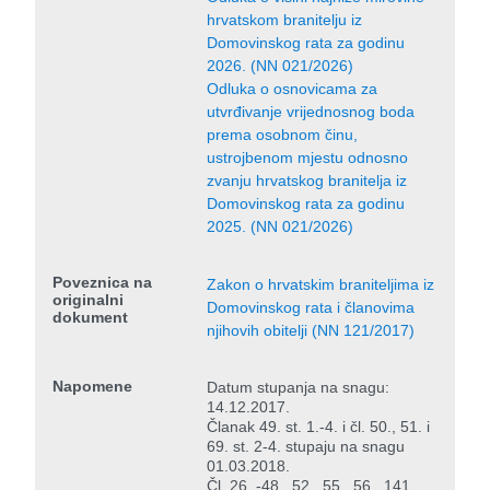
hrvatskom branitelju iz
Domovinskog rata za godinu
2026. (NN 021/2026)
Odluka o osnovicama za
utvrđivanje vrijednosnog boda
prema osobnom činu,
ustrojbenom mjestu odnosno
zvanju hrvatskog branitelja iz
Domovinskog rata za godinu
2025. (NN 021/2026)
Poveznica na
Zakon o hrvatskim braniteljima iz
originalni
Domovinskog rata i članovima
dokument
njihovih obitelji (NN 121/2017)
Napomene
Datum stupanja na snagu:
14.12.2017.
Članak 49. st. 1.-4. i čl. 50., 51. i
69. st. 2-4. stupaju na snagu
01.03.2018.
Čl. 26. -48., 52., 55., 56., 141.,