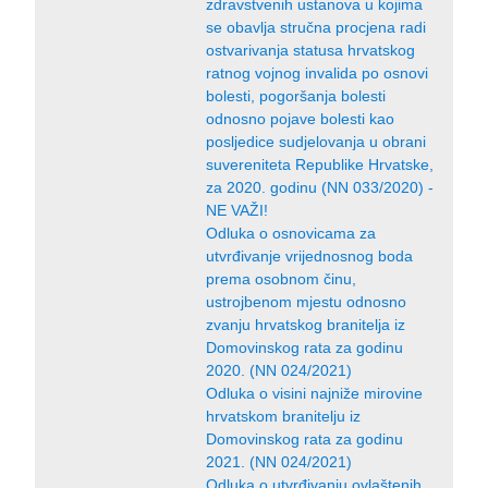
zdravstvenih ustanova u kojima
se obavlja stručna procjena radi
ostvarivanja statusa hrvatskog
ratnog vojnog invalida po osnovi
bolesti, pogoršanja bolesti
odnosno pojave bolesti kao
posljedice sudjelovanja u obrani
suvereniteta Republike Hrvatske,
za 2020. godinu (NN 033/2020) -
NE VAŽI!
Odluka o osnovicama za
utvrđivanje vrijednosnog boda
prema osobnom činu,
ustrojbenom mjestu odnosno
zvanju hrvatskog branitelja iz
Domovinskog rata za godinu
2020. (NN 024/2021)
Odluka o visini najniže mirovine
hrvatskom branitelju iz
Domovinskog rata za godinu
2021. (NN 024/2021)
Odluka o utvrđivanju ovlaštenih