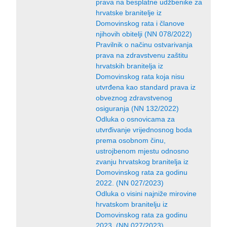
prava na besplatne udžbenike za
hrvatske branitelje iz
Domovinskog rata i članove
njihovih obitelji (NN 078/2022)
Pravilnik o načinu ostvarivanja
prava na zdravstvenu zaštitu
hrvatskih branitelja iz
Domovinskog rata koja nisu
utvrđena kao standard prava iz
obveznog zdravstvenog
osiguranja (NN 132/2022)
Odluka o osnovicama za
utvrđivanje vrijednosnog boda
prema osobnom činu,
ustrojbenom mjestu odnosno
zvanju hrvatskog branitelja iz
Domovinskog rata za godinu
2022. (NN 027/2023)
Odluka o visini najniže mirovine
hrvatskom branitelju iz
Domovinskog rata za godinu
2023. (NN 027/2023)