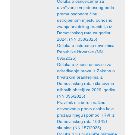
Odluka o osnovicama za
utvrđivanje vrijednosnog boda
prema osobnom činu,
ustrojbenom mjestu odnosno
zvanju hrvatskog branitelja iz
Domovinskog rata za godinu
2024. (NN 038/2025)
Odluka o ustupanju obveznica
Republike Hrvatske (NN
095/2025)
Odluka o iznosu osnovice za
određivanje prava iz Zakona o
hrvatskim braniteljima iz
Domovinskog rata i članovima
njihovih obitelji za 2026. godinu
(NN 095/2025)
Pravilnik o izboru i načinu
ostvarivanja prava osoba koje
pružaju njegu i pomoć HRVI iz
Domovinskog rata 100 % I.
skupine (NN 157/2025)
Odluka o visini najniže mirovine