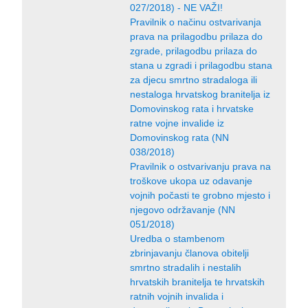
027/2018) - NE VAŽI!
Pravilnik o načinu ostvarivanja
prava na prilagodbu prilaza do
zgrade, prilagodbu prilaza do
stana u zgradi i prilagodbu stana
za djecu smrtno stradaloga ili
nestaloga hrvatskog branitelja iz
Domovinskog rata i hrvatske
ratne vojne invalide iz
Domovinskog rata (NN
038/2018)
Pravilnik o ostvarivanju prava na
troškove ukopa uz odavanje
vojnih počasti te grobno mjesto i
njegovo održavanje (NN
051/2018)
Uredba o stambenom
zbrinjavanju članova obitelji
smrtno stradalih i nestalih
hrvatskih branitelja te hrvatskih
ratnih vojnih invalida i