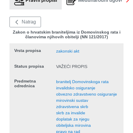
Pravni propisi
Međunarodni ugovori
Natrag
Zakon o hrvatskim braniteljima iz Domovinskog rata i
članovima njihovih obitelji (NN 121/2017)
Vrsta propisa
zakonski akt
Status propisa
VAŽEĆI PROPIS
Predmetna
branitelj Domovinskoga rata
odrednica
invalidsko osiguranje
obvezno zdravstveno osiguranje
mirovinski sustav
zdravstvena skrb
skrb za invalide
doplatak za njegu
obiteljska mirovina
pravo na rad