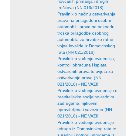
novčanih primanja i drugih
troškova (NN 016/2018)
Pravilnik o načinu ostvarivanja
prava na prilagođeni osobni
automobil i prava na naknadu
troška prilagodbe osobnog
automobila za hrvatske ratne
vojne invalide iz Domovinskog
rata (NN 021/2018)
Pravilnik o vođenju evidencija,
kontroli obračuna i isplata
ostvarenih prava te uvjeta za
ostvarivanje prava (NN
021/2018) - NE VAŽI!
Pravilnik o vođenju evidencije o
braniteljskim socijalno-radnim
zadrugama, njihovim
upraviteljima i savezima (NN
021/2018) - NE VAŽI!
Pravilnik o vođenju evidencije
udruga iz Domovinskog rata te
suradnji i potpori udrugama iz