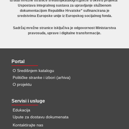
Izrada mrežne stranice sredisnjikatalogrh.gov.hr u okviru projekta“
Uspostava integralnog sustava za upravljanje službenom
dokumentacijom Republike Hrvatske” sufinancirana je
sredstvima Europske unije iz Europskog socijalnog fonda.
Sadržaj mrežne stranice isključiva je odgovornost Ministarstva
pravosuđa, uprave i digitalne transformacije.
Portal
O Središnjem katalogu
Političke stranke i izbori (arhiva)
O projektu
Servisi i usluge
Edukacija
Upute za dostavu dokumenata
Kontaktirajte nas